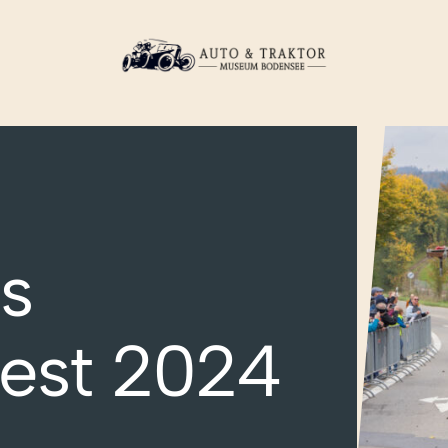
es
est 2024