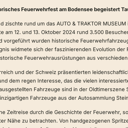
torisches Feuerwehrfest am Bodensee begeistert T
e und zischte rund um das AUTO & TRAKTOR MUSEUM
kte am 12. und 13. Oktober 2024 rund 3.500 Besuch
 und vorgeführt wurden historische Feuerwehrfahrz
nis widmete sich der faszinierenden Evolution der
historische Feuerwehrausrüstungen aus verschiede
eich und der Schweiz präsentierten leidenschaftlich
nd dem regen Interesse, das die vielen interessiert
 ausgestellten Fahrzeuge sind in der Oldtimerszene
 einzigartigen Fahrzeuge aus der Autosammlung Ste
eine Zeitreise durch die Geschichte der Feuerwehr, s
r Nähe zu betrachten. Von handgezogenen Spritzen b