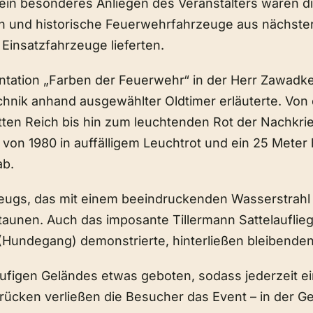
in besonderes Anliegen des Veranstalters waren di
en und historische Feuerwehrfahrzeuge aus nächst
r Einsatzfahrzeuge lieferten.
sentation „Farben der Feuerwehr“ in der Herr Zawa
hnik anhand ausgewählter Oldtimer erläuterte. Von 
itten Reich bis hin zum leuchtenden Rot der Nachkr
 von 1980 in auffälligem Leuchtrot und ein 25 Mete
ab.
eugs, das mit einem beeindruckenden Wasserstrahl 
taunen. Auch das imposante Tillermann Sattelaufli
 (Hundegang) demonstrierte, hinterließen bleibende
ufigen Geländes etwas geboten, sodass jederzeit ein
ücken verließen die Besucher das Event – in der G