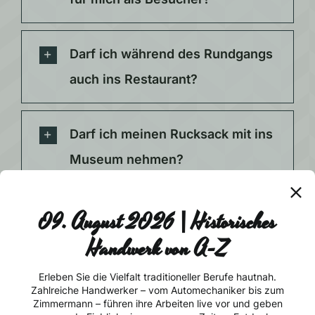
Darf ich während des Rundgangs
auch ins Restaurant?
Darf ich meinen Rucksack mit ins
Museum nehmen?
09. August 2026 | Historisches
Sind Parkplätze direkt vor Ort
vorhanden? Sind diese gratis?
Handwerk von A-Z
Keine Neuigkeit mehr
verpassen!
Erleben Sie die Vielfalt traditioneller Berufe hautnah.
Zahlreiche Handwerker – vom Automechaniker bis zum
Darf ich meinen Hund mit ins
Zimmermann – führen ihre Arbeiten live vor und geben