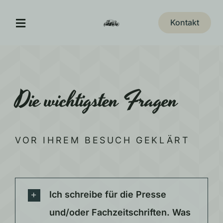
Zum
Inhalt
Kontakt
Toggle
springen
Navigation
A&T Museum
Die wichtigsten Fragen
Jägerhof Restaurant
Eventlocation
VOR IHREM BESUCH GEKLÄRT
Veranstaltungen
Erlebnis-Gutschein
Ich schreibe für die Presse
und/oder Fachzeitschriften. Was