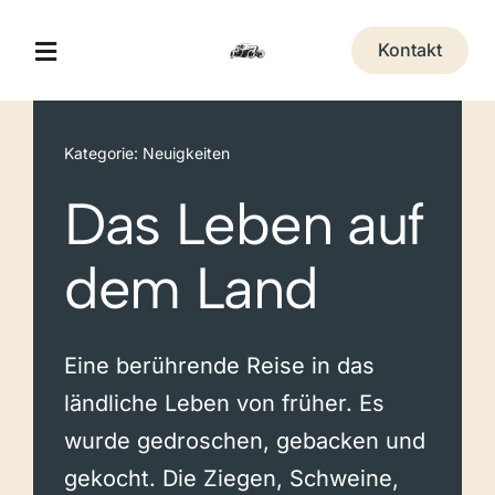
Zum
Inhalt
Kontakt
Toggle
springen
Navigation
A&T Museum
Kategorie: Neuigkeiten
Das Leben auf
Jägerhof Restaurant
dem Land
Eventlocation
Veranstaltungen
Eine berührende Reise in das
ländliche Leben von früher. Es
Erlebnis-Gutschein
wurde gedroschen, gebacken und
gekocht. Die Ziegen, Schweine,