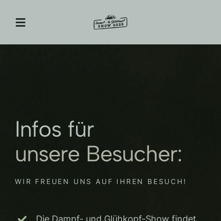
Zum
Inhalt
Toggle
springen
Navigation
A&T Museum
Jägerhof Restaurant
Infos für
Eventlocation
unsere Besucher:
Veranstaltungen
WIR FREUEN UNS AUF IHREN BESUCH!
Erlebnis-Gutschein
Die Dampf- und Glühkopf-Show findet