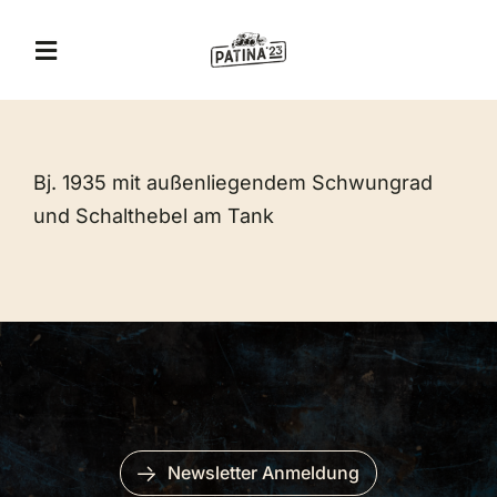
Zum
Inhalt
Toggle
springen
Navigation
A&T Museum
Bj. 1935 mit außenliegendem Schwungrad
Jägerhof Restaurant
und Schalthebel am Tank
Eventlocation
Veranstaltungen
Erlebnis-Gutschein
Newsletter Anmeldung