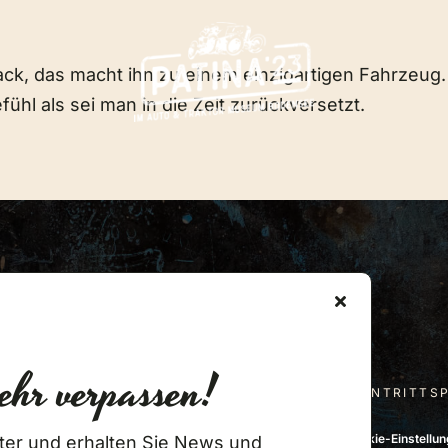
ack, das macht ihn zu einem einzigartigen Fahrzeug.
efühl als sei man in die Zeit zurückversetzt.
Newsletter Anmeldung
ehr verpassen!
EVENTLOCATION
VERANSTALTUNGEN
EINTRITTS
026 • Auto & Traktor Museum •
Impressum
•
Datenschutz
•
Cookie-Einstellu
ter und erhalten Sie News und