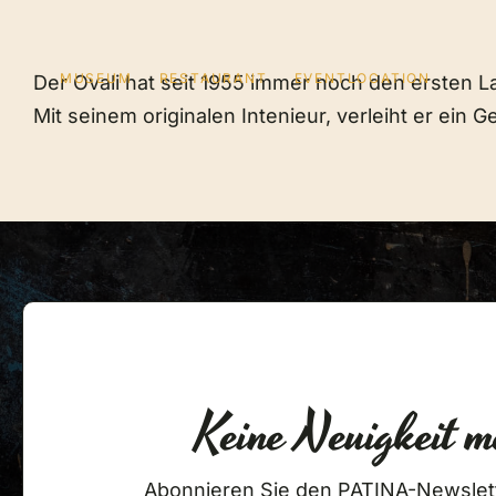
Zum
Inhalt
springen
MUSEUM
RESTAURANT
EVENTLOCATION
Der Ovali hat seit 1955 immer noch den ersten L
Mit seinem originalen Intenieur, verleiht er ein G
Keine Neuigkeit m
MUSEUM
RESTAURANT
© 2
Abonnieren Sie den PATINA-Newslet