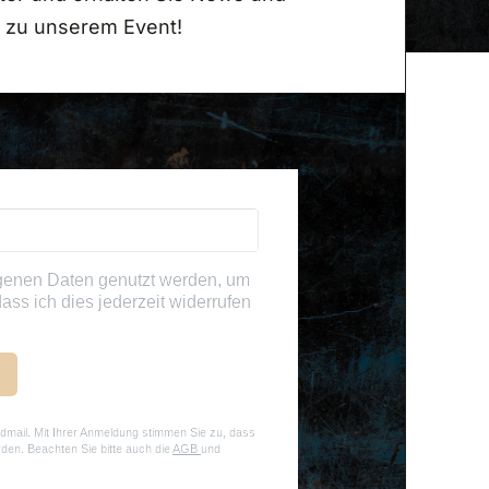
 zu unserem Event!
genen Daten genutzt werden, um
ass ich dies jederzeit widerrufen
dmail. Mit Ihrer Anmeldung stimmen Sie zu, dass
rden. Beachten Sie bitte auch die
AGB
und