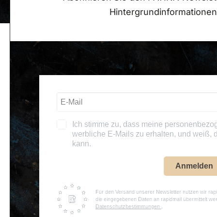
Hintergrundinformationen
Ich stimme zu, dass meine personenbezo
werbliche E-Mails zu erhalten, und weiß, d
kann.
Anmelden
Für den Versand unserer Newsletter nutzen wir rapi
die eingegebenen Daten an rapidmail übermittelt we
Datenschutzbestimmungen
.