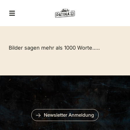
Zum
Inhalt
Toggle
springen
Navigation
A&T Museum
Bilder sagen mehr als 1000 Worte…..
Jägerhof Restaurant
Eventlocation
Veranstaltungen
Erlebnis-Gutschein
Newsletter Anmeldung