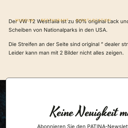
Zum
Inhalt
springen
MUSEUM
RESTAURANT
EVENTLOCATION
Der VW T2 Westfalia ist zu 90% original Lack un
Scheiben von Nationalparks in den USA.
Die Streifen an der Seite sind original ” dealer 
Leider kann man mit 2 Bilder nicht alles zeigen.
Keine Neuigkeit m
Abonnieren Sie den PATINA-Newslet