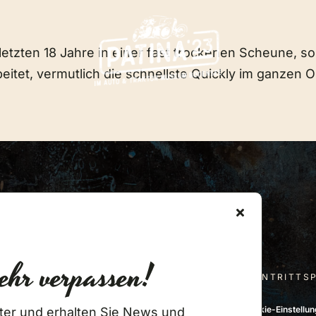
letzten 18 Jahre in einer fast trockenen Scheune, s
tet, vermutlich die schnellste Quickly im ganzen Or
Newsletter Anmeldung
ehr verpassen!
EVENTLOCATION
VERANSTALTUNGEN
EINTRITTS
026 • Auto & Traktor Museum •
Impressum
•
Datenschutz
•
Cookie-Einstellu
ter und erhalten Sie News und