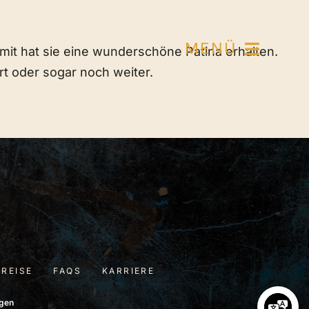
MENÜ
omit hat sie eine wunderschöne Patina erhalten.
t oder sogar noch weiter.
PREISE
FAQS
KARRIERE
ngen