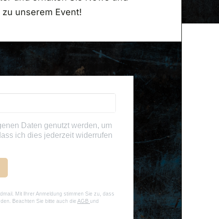
 zu unserem Event!
genen Daten genutzt werden, um
ass ich dies jederzeit widerrufen
dmail. Mit Ihrer Anmeldung stimmen Sie zu, dass
rden. Beachten Sie bitte auch die
AGB
und