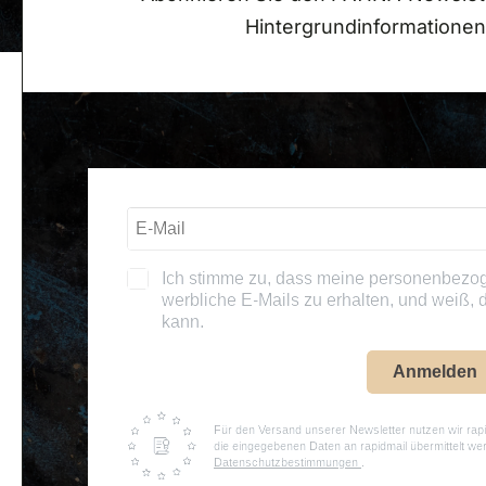
Hintergrundinformationen
Ich stimme zu, dass meine personenbezo
werbliche E-Mails zu erhalten, und weiß, d
kann.
Anmelden
Für den Versand unserer Newsletter nutzen wir rapi
die eingegebenen Daten an rapidmail übermittelt we
Datenschutzbestimmungen
.