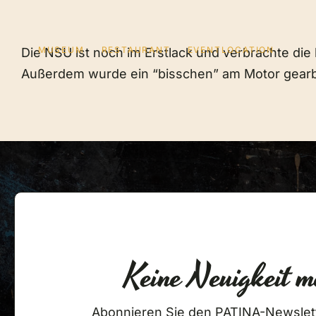
Zum
Inhalt
springen
MUSEUM
RESTAURANT
EVENTLOCATION
Die NSU ist noch im Erstlack und verbrachte die 
Außerdem wurde ein “bisschen” am Motor gearbei
Keine Neuigkeit m
MUSEUM
RESTAURANT
© 2
Abonnieren Sie den PATINA-Newslet