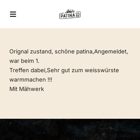
Zum
Inhalt
Toggle
springen
Navigation
A&T Museum
Orignal zustand, schöne patina,Angemeldet,
Jägerhof Restaurant
war beim 1.
Treffen dabei,Sehr gut zum weisswürste
Eventlocation
warmmachen !!!
Mit Mähwerk
Veranstaltungen
Erlebnis-Gutschein