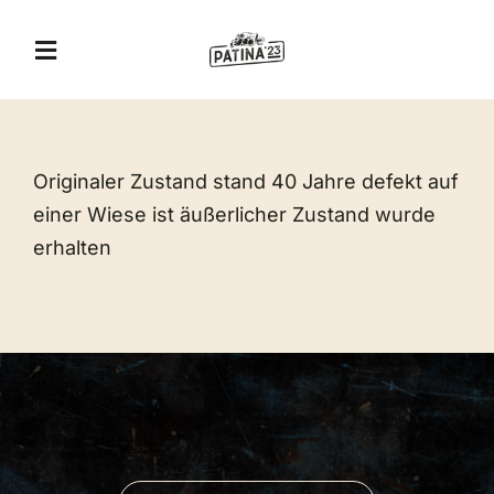
Zum
Inhalt
Toggle
springen
Navigation
A&T Museum
Originaler Zustand stand 40 Jahre defekt auf
Jägerhof Restaurant
einer Wiese ist äußerlicher Zustand wurde
erhalten
Eventlocation
Veranstaltungen
Erlebnis-Gutschein