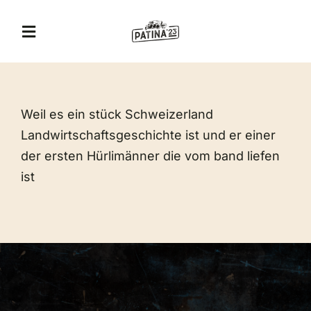
Zum
Inhalt
Toggle
springen
Navigation
A&T Museum
Weil es ein stück Schweizerland
Jägerhof Restaurant
Landwirtschaftsgeschichte ist und er einer
der ersten Hürlimänner die vom band liefen
Eventlocation
ist
Veranstaltungen
Erlebnis-Gutschein