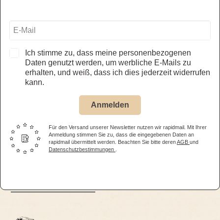
Eintrittspreis Museum
Ich stimme zu, dass meine personenbezogenen
Erwachsene
14,50 €
Daten genutzt werden, um werbliche E-Mails zu
Kinder
(6-15 Jahre) 8,50 €
erhalten, und weiß, dass ich dies jederzeit widerrufen
kann.
Familienticket
(2 Eltern oder Großeltern + eigene Kinder bis
15 Jahre) 31,00 €
Anmelden
Schüler, Studenten
(bis 28 Jahre / Ausweis erforderlich)
Für den Versand unserer Newsletter nutzen wir rapidmail. Mit Ihrer
Menschen mit Behinderung
(Ausweis erforderlich) 11,50 €
Anmeldung stimmen Sie zu, dass die eingegebenen Daten an
rapidmail übermittelt werden. Beachten Sie bitte deren
AGB
und
Hunde sind erlaubt
Datenschutzbestimmungen
.
Kostenlose Parkplätze direkt am Haus
alle Besucherinfos