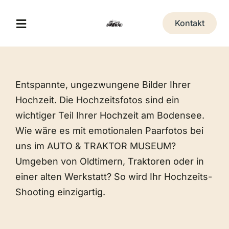
Zum
Inhalt
Kontakt
Toggle
springen
Navigation
A&T Museum
Entspannte, ungezwungene Bilder Ihrer
Jägerhof Restaurant
Hochzeit. Die Hochzeitsfotos sind ein
wichtiger Teil Ihrer Hochzeit am Bodensee.
Eventlocation
Wie wäre es mit emotionalen Paarfotos bei
uns im AUTO & TRAKTOR MUSEUM?
Umgeben von Oldtimern, Traktoren oder in
Veranstaltungen
einer alten Werkstatt? So wird Ihr Hochzeits-
Shooting einzigartig.
Erlebnis-Gutschein