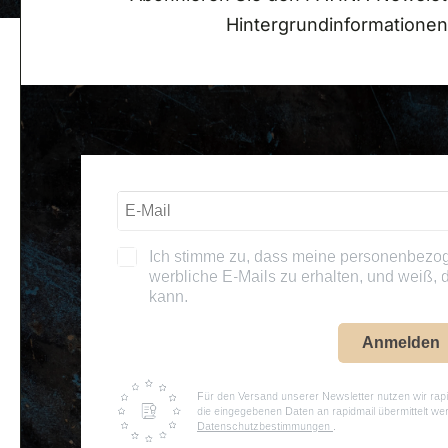
Hintergrundinformationen
Ich stimme zu, dass meine personenbezo
werbliche E-Mails zu erhalten, und weiß, d
kann.
Anmelden
Für den Versand unserer Newsletter nutzen wir rapi
die eingegebenen Daten an rapidmail übermittelt we
Datenschutzbestimmungen
.