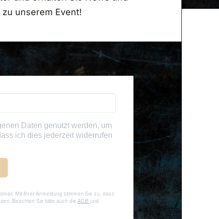
 zu unserem Event!
genen Daten genutzt werden, um
ass ich dies jederzeit widerrufen
dmail. Mit Ihrer Anmeldung stimmen Sie zu, dass
rden. Beachten Sie bitte auch die
AGB
und