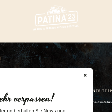
Newsletter Anmeldung
EVENTLOCATION
VERANSTALTUNGEN
EINTRITTS
ehr verpassen!
026 • Auto & Traktor Museum •
Impressum
•
Datenschutz
•
Cookie-Einstellu
ter und erhalten Sie News und