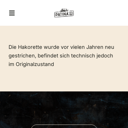
Zum
Inhalt
Toggle
springen
Navigation
A&T Museum
Die Hakorette wurde vor vielen Jahren neu
Jägerhof Restaurant
gestrichen, befindet sich technisch jedoch
im Originalzustand
Eventlocation
Veranstaltungen
Erlebnis-Gutschein