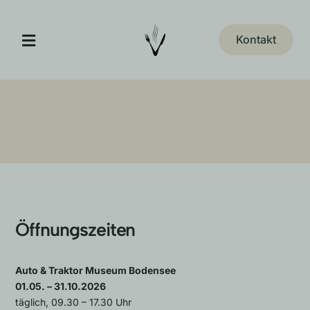
Zum
Inhalt
Kontakt
Toggle
springen
Navigation
A&T Museum
Jägerhof Restaurant
Eventlocation
Öffnungszeiten
Veranstaltungen
Auto & Traktor Museum Bodensee
Erlebnis-Gutschein
01.05. – 31.10.2026
täglich, 09.30 – 17.30 Uhr