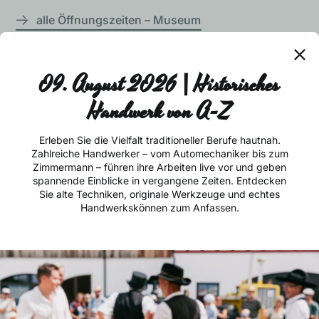
alle Öffnungszeiten – Museum
09. August 2026 | Historisches
Jägerhof Restaurant
Keine Neuigkeit mehr
01.05. – 31.10.2026
Handwerk von A-Z
täglich, ab 11.30 Uhr
verpassen!
alle Öffnungszeiten – Restaurant
Erleben Sie die Vielfalt traditioneller Berufe hautnah.
Zahlreiche Handwerker – vom Automechaniker bis zum
Zimmermann – führen ihre Arbeiten live vor und geben
spannende Einblicke in vergangene Zeiten. Entdecken
Sie alte Techniken, originale Werkzeuge und echtes
Handwerkskönnen zum Anfassen.
Die Hauptkarte
Ich stimme zu, dass meine personenbezogenen
Daten genutzt werden, um werbliche E-Mails zu
erhalten, und weiß, dass ich dies jederzeit widerrufen
gültig von 11.30 bis 20.45 Uhr
kann.
Anmelden