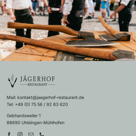
Für den Versand unserer Newsletter nutzen wir rapidmail. Mit Ihrer
Salatvariationen
Anmeldung stimmen Sie zu, dass die eingegebenen Daten an
rapidmail übermittelt werden. Beachten Sie bitte deren
AGB
und
Datenschutzbestimmungen
.
Klassisch, pikant oder fruchtig-süß – eine sommerliche
Gaumenfreude
11.30 bis 14.00 Uhr & 17.30 bis 20.45 Uhr
Mail: kontakt@jaegerhof-restaurant.de
Tel: +49 (0) 75 56 / 92 83 620
Gebhardsweiler 1
88690 Uhldingen-Mühlhofen