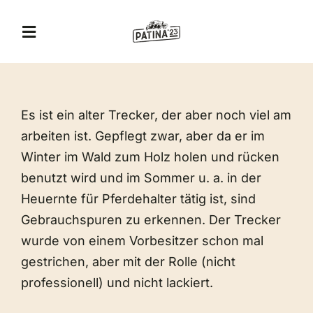
Zum
Inhalt
Toggle
springen
Navigation
A&T Museum
Es ist ein alter Trecker, der aber noch viel am
Jägerhof Restaurant
arbeiten ist. Gepflegt zwar, aber da er im
Winter im Wald zum Holz holen und rücken
Eventlocation
benutzt wird und im Sommer u. a. in der
Heuernte für Pferdehalter tätig ist, sind
Gebrauchspuren zu erkennen. Der Trecker
Veranstaltungen
wurde von einem Vorbesitzer schon mal
gestrichen, aber mit der Rolle (nicht
Erlebnis-Gutschein
professionell) und nicht lackiert.