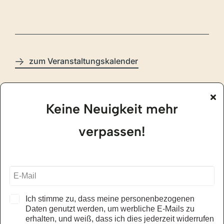
zum Veranstaltungskalender
Keine Neuigkeit mehr
Öffnungszeiten
verpassen!
Auto & Traktor Museum Bodensee
01.05. – 31.10.2026
täglich, 09.30 – 17.30 Uhr
alle Öffnungszeiten – Museum
Ich stimme zu, dass meine personenbezogenen
Daten genutzt werden, um werbliche E-Mails zu
erhalten, und weiß, dass ich dies jederzeit widerrufen