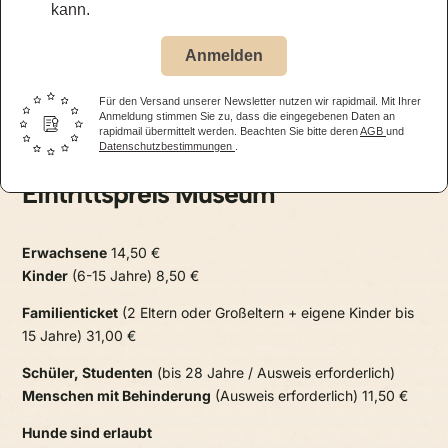
kann.
Jägerhof Restaurant
01.05. – 31.10.2026
Anmelden
täglich, ab 11.30 Uhr
Für den Versand unserer Newsletter nutzen wir rapidmail. Mit Ihrer
alle Öffnungszeiten – Restaurant
Anmeldung stimmen Sie zu, dass die eingegebenen Daten an
rapidmail übermittelt werden. Beachten Sie bitte deren
AGB
und
Datenschutzbestimmungen
.
Eintrittspreis Museum
Erwachsene
14,50 €
Kinder
(6-15 Jahre) 8,50 €
Familienticket
(2 Eltern oder Großeltern + eigene Kinder bis
15 Jahre) 31,00 €
Schüler, Studenten
(bis 28 Jahre / Ausweis erforderlich)
Menschen mit Behinderung
(Ausweis erforderlich) 11,50 €
Hunde sind erlaubt