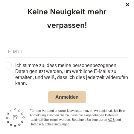
Keine Neuigkeit mehr
alle Öffnungszeiten – Museum
verpassen!
Jägerhof Restaurant
01.05. – 31.10.2026
täglich, ab 11.30 Uhr
alle Öffnungszeiten – Restaurant
Ich stimme zu, dass meine personenbezogenen
Daten genutzt werden, um werbliche E-Mails zu
erhalten, und weiß, dass ich dies jederzeit widerrufen
Eintrittspreis Museum
kann.
Anmelden
Erwachsene
14,50 €
Kinder
(6-15 Jahre) 8,50 €
Für den Versand unserer Newsletter nutzen wir rapidmail. Mit Ihrer
Anmeldung stimmen Sie zu, dass die eingegebenen Daten an
rapidmail übermittelt werden. Beachten Sie bitte deren
AGB
und
Familienticket
(2 Eltern oder Großeltern + eigene Kinder bis
Datenschutzbestimmungen
.
15 Jahre) 31,00 €