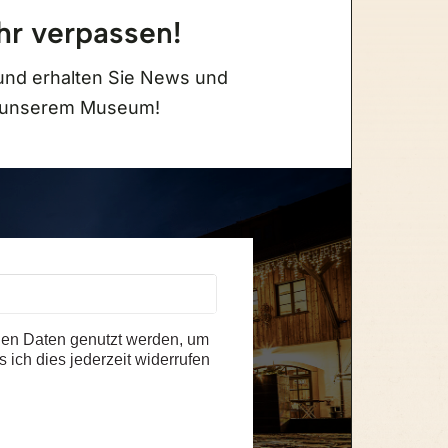
hr verpassen!
Eintrittspreis Museum
und erhalten Sie News und
u unserem Museum!
Erwachsene
14,50 €
Kinder
(6-15 Jahre) 8,50 €
Familienticket
(2 Eltern oder Großeltern +
eigene Kinder bis 15 Jahre) 31,00 €
Schüler, Studenten
(bis 28 Jahre / Ausweis
erforderlich)
Menschen mit Behinderung
(Ausweis
erforderlich) 11,50 €
en Daten genutzt werden, um
Hunde sind erlaubt
 ich dies jederzeit widerrufen
Kostenlose Parkplätze direkt am Haus
alle Besucherinfos