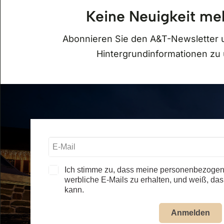
Keine Neuigkeit me
Öffnungszeiten
Abonnieren Sie den A&T-Newsletter 
Hintergrundinformationen z
Auto & Traktor Museum Bodensee
01.05. – 31.10.2026
täglich, 09.30 – 17.30 Uhr
alle Öffnungszeiten – Museum
Jägerhof Restaurant
01.05. – 31.10.2026
täglich, ab 11.30 Uhr
Ich stimme zu, dass meine personenbezogen
werbliche E-Mails zu erhalten, und weiß, dass
alle Öffnungszeiten – Restaurant
kann.
Anmelden