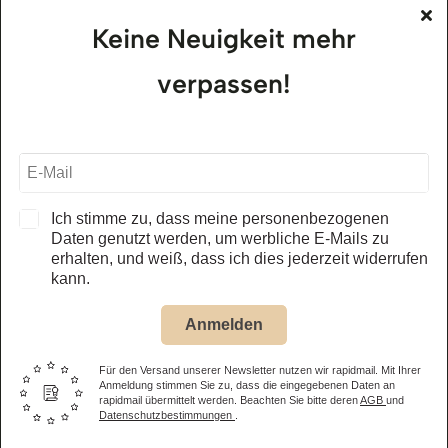
Keine Neuigkeit mehr
alle Öffnungszeiten – Museum
verpassen!
Jägerhof Restaurant
01.05. – 31.10.2026
täglich, ab 11.30 Uhr
alle Öffnungszeiten – Restaurant
Ich stimme zu, dass meine personenbezogenen
Daten genutzt werden, um werbliche E-Mails zu
erhalten, und weiß, dass ich dies jederzeit widerrufen
Eintrittspreis Museum
kann.
Anmelden
Erwachsene
14,50 €
Kinder
(6-15 Jahre) 8,50 €
Für den Versand unserer Newsletter nutzen wir rapidmail. Mit Ihrer
Anmeldung stimmen Sie zu, dass die eingegebenen Daten an
rapidmail übermittelt werden. Beachten Sie bitte deren
AGB
und
Familienticket
(2 Eltern oder Großeltern + eigene Kinder bis
Datenschutzbestimmungen
.
15 Jahre) 31,00 €