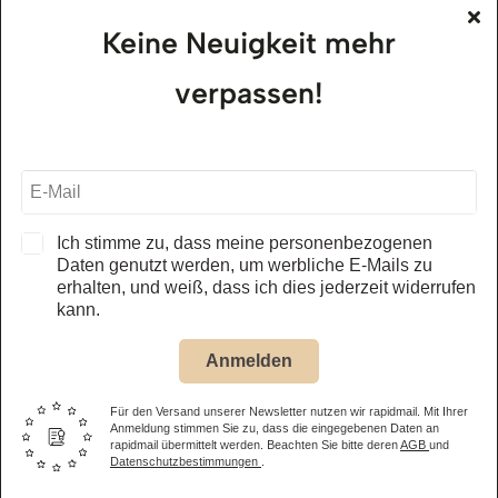
Keine Neuigkeit mehr
alle Öffnungszeiten – Museum
verpassen!
Jägerhof Restaurant
01.05. – 31.10.2026
täglich, ab 11.30 Uhr
alle Öffnungszeiten – Restaurant
Ich stimme zu, dass meine personenbezogenen
Daten genutzt werden, um werbliche E-Mails zu
erhalten, und weiß, dass ich dies jederzeit widerrufen
Eintrittspreis Museum
kann.
Anmelden
Erwachsene
14,50 €
Kinder
(6-15 Jahre) 8,50 €
Für den Versand unserer Newsletter nutzen wir rapidmail. Mit Ihrer
Anmeldung stimmen Sie zu, dass die eingegebenen Daten an
rapidmail übermittelt werden. Beachten Sie bitte deren
AGB
und
Familienticket
(2 Eltern oder Großeltern + eigene Kinder bis
Datenschutzbestimmungen
.
15 Jahre) 31,00 €