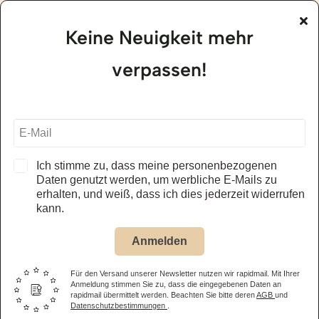
01.05. – 31.10.2026
täglich, 09.30 – 17.30 Uhr
Keine Neuigkeit mehr
alle Öffnungszeiten – Museum
verpassen!
Jägerhof Restaurant
01.05. – 31.10.2026
täglich, ab 11.30 Uhr
alle Öffnungszeiten – Restaurant
Ich stimme zu, dass meine personenbezogenen
Daten genutzt werden, um werbliche E-Mails zu
erhalten, und weiß, dass ich dies jederzeit widerrufen
kann.
Eintrittspreis Museum
Anmelden
Erwachsene
14,50 €
Für den Versand unserer Newsletter nutzen wir rapidmail. Mit Ihrer
Kinder
(6-15 Jahre) 8,50 €
Anmeldung stimmen Sie zu, dass die eingegebenen Daten an
rapidmail übermittelt werden. Beachten Sie bitte deren
AGB
und
Familienticket
(2 Eltern oder Großeltern + eigene Kinder bis
Datenschutzbestimmungen
.