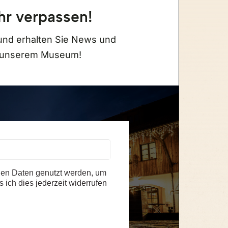
hr verpassen!
Eintrittspreis Museum
und erhalten Sie News und
u unserem Museum!
Erwachsene
14,50 €
Kinder
(6-15 Jahre) 8,50 €
Familienticket
(2 Eltern oder Großeltern +
eigene Kinder bis 15 Jahre) 31,00 €
Schüler, Studenten
(bis 28 Jahre / Ausweis
erforderlich)
Menschen mit Behinderung
(Ausweis
erforderlich) 11,50 €
en Daten genutzt werden, um
Hunde sind erlaubt
 ich dies jederzeit widerrufen
Kostenlose Parkplätze direkt am Haus
alle Besucherinfos