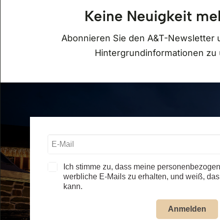
Keine Neuigkeit me
Öffnungszeiten
Abonnieren Sie den A&T-Newsletter 
Hintergrundinformationen z
Auto & Traktor Museum Bodensee
01.05. – 31.10.2026
täglich, 09.30 – 17.30 Uhr
alle Öffnungszeiten – Museum
Jägerhof Restaurant
01.05. – 31.10.2026
täglich, ab 11.30 Uhr
Ich stimme zu, dass meine personenbezogen
werbliche E-Mails zu erhalten, und weiß, dass
alle Öffnungszeiten – Restaurant
kann.
Anmelden