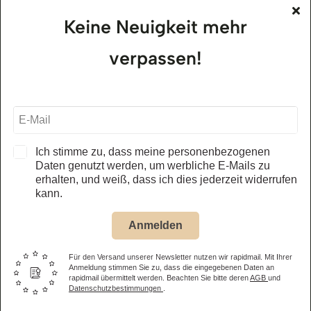
Keine Neuigkeit mehr
alle Öffnungszeiten – Museum
verpassen!
Jägerhof Restaurant
01.05. – 31.10.2026
täglich, ab 11.30 Uhr
alle Öffnungszeiten – Restaurant
Ich stimme zu, dass meine personenbezogenen
Daten genutzt werden, um werbliche E-Mails zu
erhalten, und weiß, dass ich dies jederzeit widerrufen
Eintrittspreis Museum
kann.
Anmelden
Erwachsene
14,50 €
Kinder
(6-15 Jahre) 8,50 €
Für den Versand unserer Newsletter nutzen wir rapidmail. Mit Ihrer
Anmeldung stimmen Sie zu, dass die eingegebenen Daten an
rapidmail übermittelt werden. Beachten Sie bitte deren
AGB
und
Familienticket
(2 Eltern oder Großeltern + eigene Kinder bis
Datenschutzbestimmungen
.
15 Jahre) 31,00 €