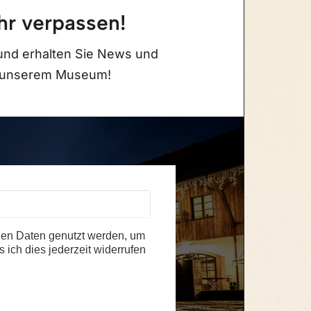
hr verpassen!
Eintrittspreis Museum
und erhalten Sie News und
u unserem Museum!
Erwachsene
14,50 €
Kinder
(6-15 Jahre) 8,50 €
Familienticket
(2 Eltern oder Großeltern +
eigene Kinder bis 15 Jahre) 31,00 €
Schüler, Studenten
(bis 28 Jahre / Ausweis
erforderlich)
Menschen mit Behinderung
(Ausweis
erforderlich) 11,50 €
en Daten genutzt werden, um
Hunde sind erlaubt
 ich dies jederzeit widerrufen
Kostenlose Parkplätze direkt am Haus
alle Besucherinfos