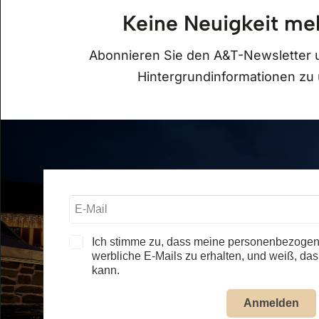
Keine Neuigkeit me
Öffnungszeiten
Abonnieren Sie den A&T-Newsletter 
Hintergrundinformationen z
Auto & Traktor Museum Bodensee
01.05. – 31.10.2026
täglich, 09.30 – 17.30 Uhr
alle Öffnungszeiten – Museum
Jägerhof Restaurant
01.05. – 31.10.2026
täglich, ab 11.30 Uhr
Ich stimme zu, dass meine personenbezogen
werbliche E-Mails zu erhalten, und weiß, dass
alle Öffnungszeiten – Restaurant
kann.
Anmelden