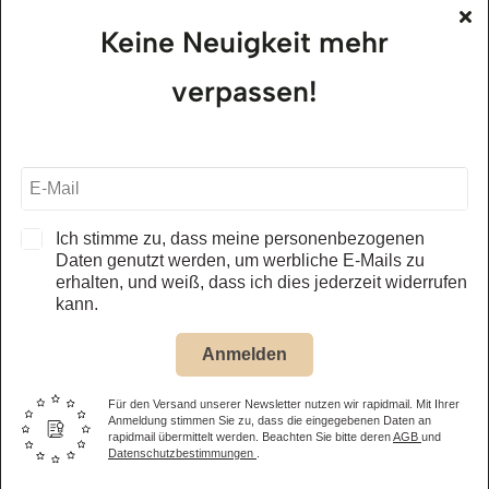
Keine Neuigkeit mehr
alle Öffnungszeiten – Museum
verpassen!
Jägerhof Restaurant
01.05. – 31.10.2026
täglich, ab 11.30 Uhr
alle Öffnungszeiten – Restaurant
Ich stimme zu, dass meine personenbezogenen
Daten genutzt werden, um werbliche E-Mails zu
erhalten, und weiß, dass ich dies jederzeit widerrufen
Eintrittspreis Museum
kann.
Anmelden
Erwachsene
14,50 €
Kinder
(6-15 Jahre) 8,50 €
Für den Versand unserer Newsletter nutzen wir rapidmail. Mit Ihrer
Anmeldung stimmen Sie zu, dass die eingegebenen Daten an
rapidmail übermittelt werden. Beachten Sie bitte deren
AGB
und
Familienticket
(2 Eltern oder Großeltern + eigene Kinder bis
Datenschutzbestimmungen
.
15 Jahre) 31,00 €