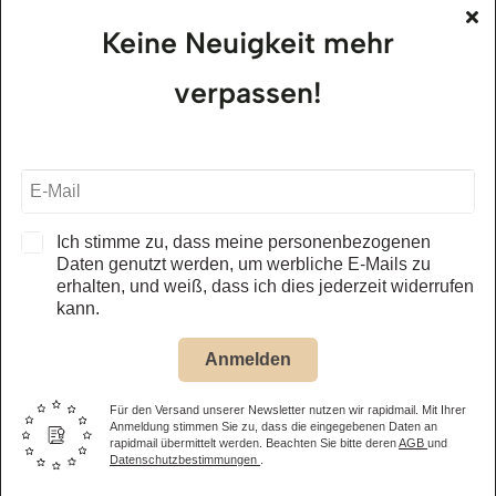
Keine Neuigkeit mehr
alle Öffnungszeiten – Museum
verpassen!
Jägerhof Restaurant
01.05. – 31.10.2026
täglich, ab 11.30 Uhr
alle Öffnungszeiten – Restaurant
Ich stimme zu, dass meine personenbezogenen
Daten genutzt werden, um werbliche E-Mails zu
erhalten, und weiß, dass ich dies jederzeit widerrufen
Eintrittspreis Museum
kann.
Anmelden
Erwachsene
14,50 €
Kinder
(6-15 Jahre) 8,50 €
Für den Versand unserer Newsletter nutzen wir rapidmail. Mit Ihrer
Anmeldung stimmen Sie zu, dass die eingegebenen Daten an
rapidmail übermittelt werden. Beachten Sie bitte deren
AGB
und
Familienticket
(2 Eltern oder Großeltern + eigene Kinder bis
Datenschutzbestimmungen
.
15 Jahre) 31,00 €