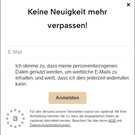
Keine Neuigkeit mehr
alle Öffnungszeiten – Museum
verpassen!
Jägerhof Restaurant
01.05. – 31.10.2026
täglich, ab 11.30 Uhr
alle Öffnungszeiten – Restaurant
Ich stimme zu, dass meine personenbezogenen
Daten genutzt werden, um werbliche E-Mails zu
erhalten, und weiß, dass ich dies jederzeit widerrufen
Eintrittspreis Museum
kann.
Anmelden
Erwachsene
14,50 €
Kinder
(6-15 Jahre) 8,50 €
Für den Versand unserer Newsletter nutzen wir rapidmail. Mit Ihrer
Anmeldung stimmen Sie zu, dass die eingegebenen Daten an
rapidmail übermittelt werden. Beachten Sie bitte deren
AGB
und
Familienticket
(2 Eltern oder Großeltern + eigene Kinder bis
Datenschutzbestimmungen
.
15 Jahre) 31,00 €