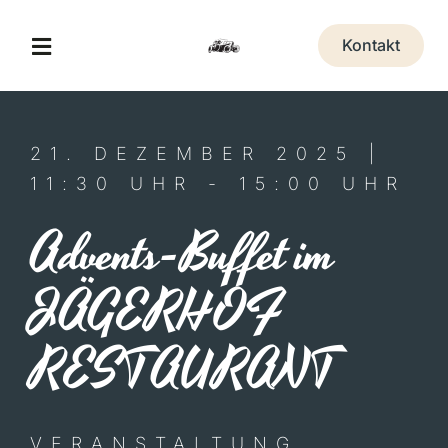
Zum
Inhalt
Kontakt
Toggle
springen
Navigation
A&T Museum
21. DEZEMBER 2025 |
11:30 UHR - 15:00 UHR
Jägerhof Restaurant
Advents-Buffet im
Eventlocation
JÄGERHOF
Veranstaltungen
RESTAURANT
Erlebnis-Gutschein
VERANSTALTUNG