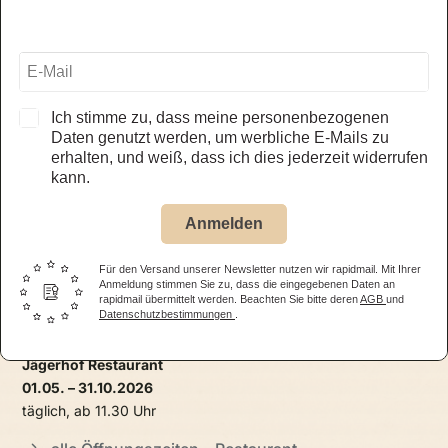
zum Veranstaltungskalender
Ich stimme zu, dass meine personenbezogenen
Öffnungszeiten
Daten genutzt werden, um werbliche E-Mails zu
erhalten, und weiß, dass ich dies jederzeit widerrufen
kann.
Auto & Traktor Museum Bodensee
01.05. – 31.10.2026
Anmelden
täglich, 09.30 – 17.30 Uhr
Für den Versand unserer Newsletter nutzen wir rapidmail. Mit Ihrer
alle Öffnungszeiten – Museum
Anmeldung stimmen Sie zu, dass die eingegebenen Daten an
rapidmail übermittelt werden. Beachten Sie bitte deren
AGB
und
Datenschutzbestimmungen
.
Jägerhof Restaurant
01.05. – 31.10.2026
täglich, ab 11.30 Uhr