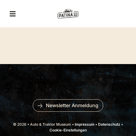
Zum
Inhalt
Toggle
springen
Navigation
A&T Museum
Jägerhof Restaurant
Eventlocation
Veranstaltungen
Newsletter Anmeldung
Erlebnis-Gutschein
© 2026 • Auto & Traktor Museum •
Impressum
•
Datenschutz
•
Cookie-Einstellungen