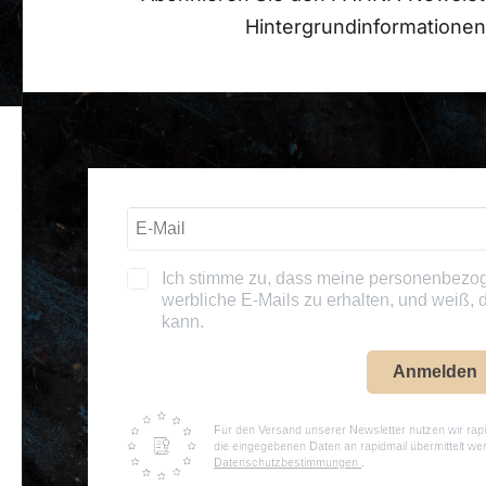
Hintergrundinformationen
© 2
Ich stimme zu, dass meine personenbezo
werbliche E-Mails zu erhalten, und weiß, d
kann.
Anmelden
Für den Versand unserer Newsletter nutzen wir rapi
die eingegebenen Daten an rapidmail übermittelt we
Datenschutzbestimmungen
.