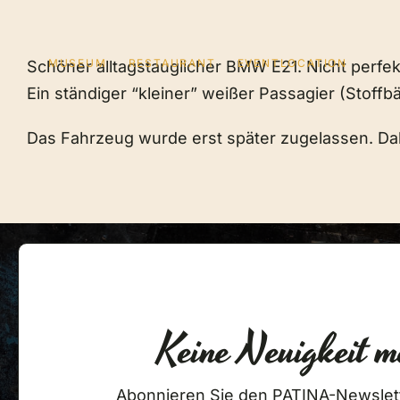
Zum
Inhalt
springen
MUSEUM
RESTAURANT
EVENTLOCATION
Schöner alltagstauglicher BMW E21. Nicht perfekt
Ein ständiger “kleiner” weißer Passagier (Stoffbär
Das Fahrzeug wurde erst später zugelassen. Da
Keine Neuigkeit m
Abonnieren Sie den PATINA-Newslet
MUSEUM
RESTAURANT