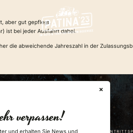
, aber gut gepflegt.
) ist bei jeder Ausfahrt dabei.
her die abweichende Jahreszahl in der Zulassungs
ehr verpassen!
Newsletter Anmeldung
ter und erhalten Sie News und
EVENTLOCATION
VERANSTALTUNGEN
EINTRITTS