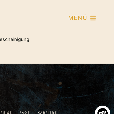
MENÜ
bescheinigung
PREISE
FAQS
KARRIERE