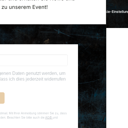
 zu unserem Event!
026 • Auto & Traktor Museum •
Impressum
•
Datenschutz
•
Cookie-Einstellu
genen Daten genutzt werden, um
ass ich dies jederzeit widerrufen
dmail. Mit Ihrer Anmeldung stimmen Sie zu, dass
rden. Beachten Sie bitte auch die
AGB
und