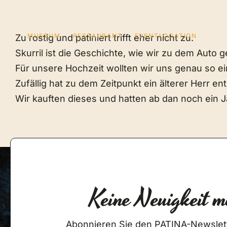
Zum
Inhalt
springen
MUSEUM
RESTAURANT
EVENTLOCATION
Zu rostig und patiniert trifft eher nicht zu.
Skurril ist die Geschichte, wie wir zu dem Auto
Für unsere Hochzeit wollten wir uns genau so ei
Zufällig hat zu dem Zeitpunkt ein älterer Herr 
Wir kauften dieses und hatten ab dan noch ein J
Keine Neuigkeit m
Abonnieren Sie den PATINA-Newslet