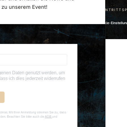
 zu unserem Event!
EVENTLOCATION
VERANSTALTUNGEN
EINTRITTS
026 • Auto & Traktor Museum •
Impressum
•
Datenschutz
•
Cookie-Einstellu
genen Daten genutzt werden, um
ass ich dies jederzeit widerrufen
dmail. Mit Ihrer Anmeldung stimmen Sie zu, dass
rden. Beachten Sie bitte auch die
AGB
und