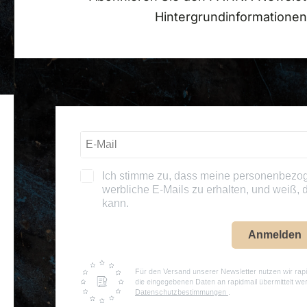
Hintergrundinformationen
MUSEUM
RESTAURANT
© 2
Ich stimme zu, dass meine personenbezo
werbliche E-Mails zu erhalten, und weiß, d
kann.
Anmelden
Für den Versand unserer Newsletter nutzen wir rapi
die eingegebenen Daten an rapidmail übermittelt we
Datenschutzbestimmungen
.